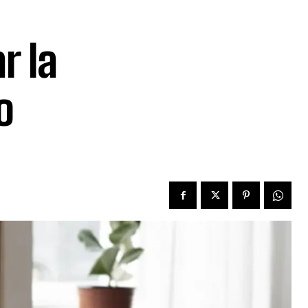
r la
o