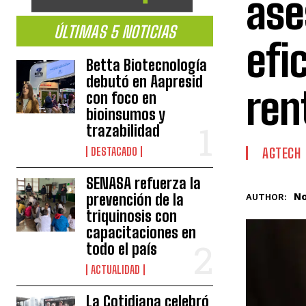
ase
ÚLTIMAS 5 NOTICIAS
efi
Betta Biotecnología
debutó en Aapresid
ren
con foco en
bioinsumos y
trazabilidad
DESTACADO
AGTECH
SENASA refuerza la
No
prevención de la
AUTHOR:
triquinosis con
capacitaciones en
todo el país
ACTUALIDAD
La Cotidiana celebró