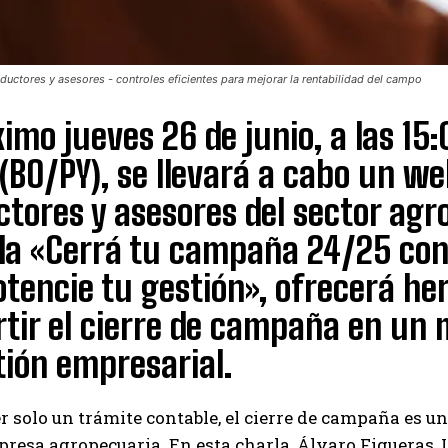
ductores y asesores - controles eficientes para mejorar la rentabilidad del campo
ximo jueves 26 de junio, a las 15
(BO/PY), se llevará a cabo un we
tores y asesores del sector agro
da «Cerrá tu campaña 24/25 con 
tencie tu gestión», ofrecerá he
tir el cierre de campaña en un
tión empresarial.
er solo un trámite contable, el cierre de campaña es u
resa agropecuaria. En esta charla, Álvaro Figueras, 