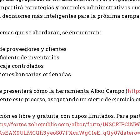
partirá estrategias y controles administrativos que
n decisiones más inteligentes para la próxima campa
Suscribite al Newsletter
temas que se abordarán, se encuentran:
 de proveedores y clientes
eficiente de inventarios
QUIERO SUSCRIBIRME
e caja controlados
ciones bancarias ordenadas.
Leí y acepto la
Política de Privacidad
.
e presentará cómo la herramienta Albor Campo (
http
ciente este proceso, asegurando un cierre de ejercicio 
ción es libre y gratuita, con cupos limitados. Para part
tps://forms.zohopublic.com/albor/form/INSCRIPC
AsEAX9ULMCQh3yeoS07FXcuWgC1eE_qQy0?datero=