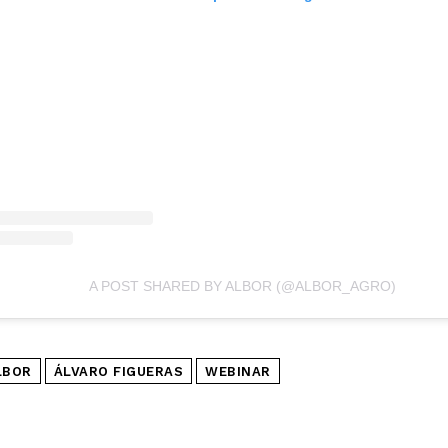
A POST SHARED BY ALBOR (@ALBOR_AGRO)
LBOR
ÁLVARO FIGUERAS
WEBINAR