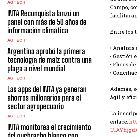
AGTECH
Campo, com
INTA Reconquista lanzó un
facilitará
panel con más de 50 años de
información climática
Entre los 
AGTECH
• Análisis
Argentina aprobó la primera
• Gestión 
tecnología de maíz contra una
• Flujos d
plaga a nivel mundial
• Concilia
AGTECH
Las apps del INTA ya generan
Además, s
ahorros millonarios para el
ágil y efi
sector agropecuario
La inscrip
AGTECH
enlace:
ht
INTA monitorea el crecimiento
UlAYhjgd
del quebracho blanco con