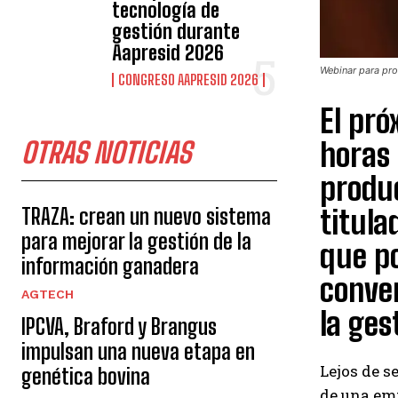
tecnología de
gestión durante
Aapresid 2026
Webinar para pro
CONGRESO AAPRESID 2026
El pró
OTRAS NOTICIAS
horas 
produc
TRAZA: crean un nuevo sistema
titula
para mejorar la gestión de la
que po
información ganadera
conver
AGTECH
la ges
IPCVA, Braford y Brangus
impulsan una nueva etapa en
Lejos de s
genética bovina
de una emp