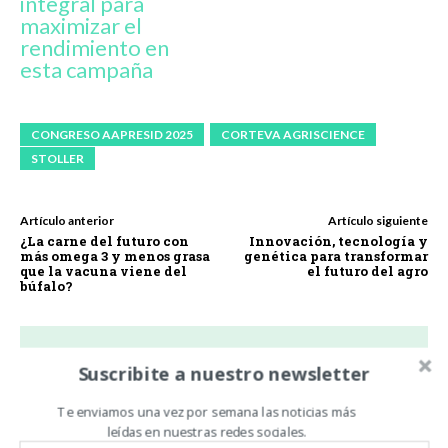
integral para
maximizar el
rendimiento en
esta campaña
CONGRESO AAPRESID 2025
CORTEVA AGRISCIENCE
STOLLER
Artículo anterior
Artículo siguiente
¿La carne del futuro con
Innovación, tecnología y
más omega 3 y menos grasa
genética para transformar
que la vacuna viene del
el futuro del agro
búfalo?
Suscribite a nuestro newsletter
Noticias De Campo
Te enviamos una vez por semana las noticias más
https://www.noticiasdecampo.com/
leídas en nuestras redes sociales.
Todas las Noticias de Campo en un sólo lugar.