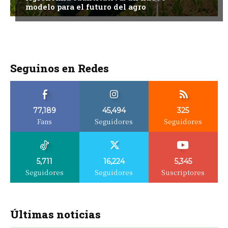
modelo para el futuro del agro
Seguinos en Redes
77,189
45,494
325
Fans
Seguidores
Seguidores
5,711
16,224
5,345
Seguidores
Seguidores
Suscriptores
Últimas noticias