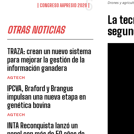
Drones y agricul
CONGRESO AAPRESID 2026
La tec
OTRAS NOTICIAS
segund
TRAZA: crean un nuevo sistema
para mejorar la gestión de la
información ganadera
AGTECH
IPCVA, Braford y Brangus
impulsan una nueva etapa en
genética bovina
AGTECH
INTA Reconquista lanzó un
panel con más de 50 años de