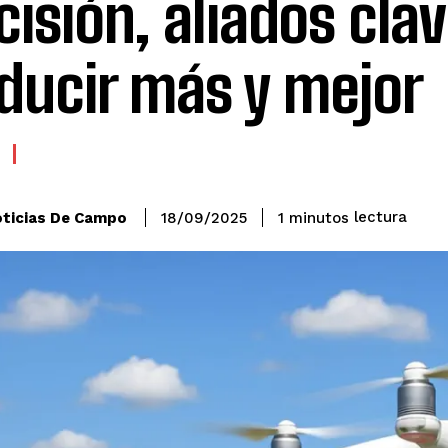
cisión, aliados cla
ducir más y mejor
lectura
ticias De Campo
1
minutos
18/09/2025