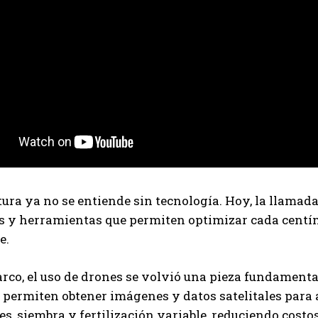
Suscribite al Newsletter
QUIERO SUSCRIBIRME
Leí y acepto la
Política de Privacidad
.
tura ya no se entiende sin tecnología. Hoy, la llamada
s y herramientas que permiten optimizar cada centím
e.
rco, el uso de drones se volvió una pieza fundamental
 permiten obtener imágenes y datos satelitales para a
tes, siembra y fertilización variable, reduciendo costo