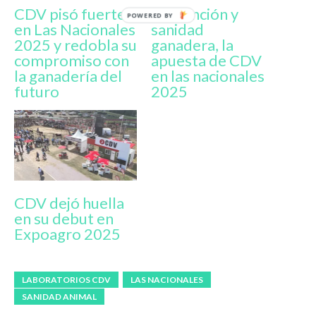
CDV pisó fuerte
Prevención y
en Las Nacionales
sanidad
2025 y redobla su
ganadera, la
compromiso con
apuesta de CDV
la ganadería del
en las nacionales
futuro
2025
CDV dejó huella
en su debut en
Expoagro 2025
LABORATORIOS CDV
LAS NACIONALES
SANIDAD ANIMAL