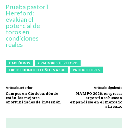
Prueba pastoril
Hereford:
evalúan el
potencial de
toros en
condiciones
reales
CABEÑEROS
CRIADORES HEREFORD
EXPOSICION DE OTOÑO EN AZUL
PRODUCTORES
Artículo anterior
Artículo siguiente
Campos en Córdoba: dónde
NAMPO 2026: empresas
están las mejores
argentinas buscan
oportunidades de inversión
expandirse en el mercado
africano