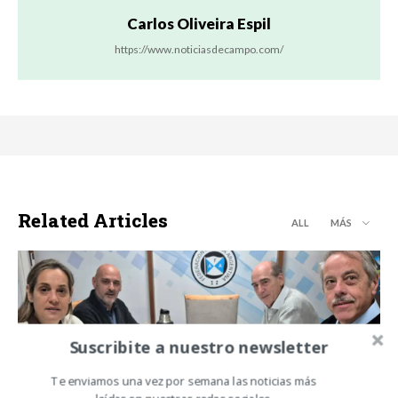
Carlos Oliveira Espil
https://www.noticiasdecampo.com/
Related Articles
ALL
MÁS
Suscribite a nuestro newsletter
ACTUALIDAD
ASA y Federación Agraria Argentina
Te enviamos una vez por semana las noticias más
fortalecen el diálogo para impulsar una