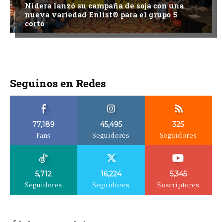
Nidera lanzó su campaña de soja con una
nueva variedad Enlist® para el grupo 5
corto
Seguinos en Redes
77,189
45,495
325
Fans
Seguidores
Seguidores
5,712
16,224
5,345
Seguidores
Seguidores
Suscriptores