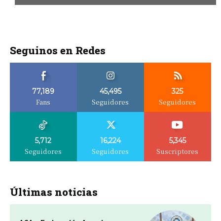
Seguinos en Redes
77,189
45,495
325
Fans
Seguidores
Seguidores
5,712
16,224
5,345
Seguidores
Seguidores
Suscriptores
Últimas noticias