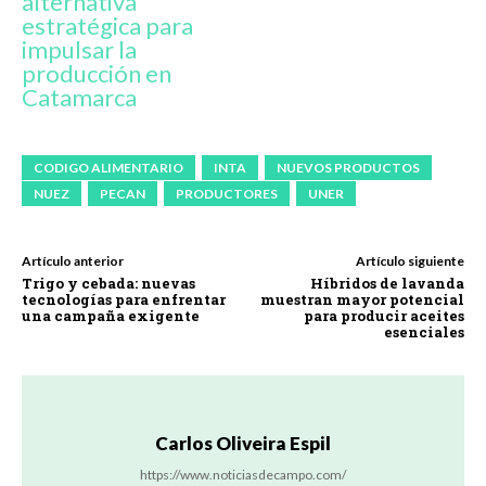
alternativa
estratégica para
impulsar la
producción en
Catamarca
CODIGO ALIMENTARIO
INTA
NUEVOS PRODUCTOS
NUEZ
PECAN
PRODUCTORES
UNER
Artículo anterior
Artículo siguiente
Trigo y cebada: nuevas
Híbridos de lavanda
tecnologías para enfrentar
muestran mayor potencial
una campaña exigente
para producir aceites
esenciales
Carlos Oliveira Espil
https://www.noticiasdecampo.com/