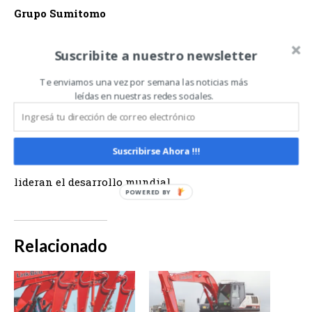
Grupo Sumitomo
Sumitomo Corporation es una empresa japonesa líder
Suscribite a nuestro newsletter
en comercio e inversiones globales, con negocios en
Te enviamos una vez por semana las noticias más
más de 60 países, 886 compañías y más de 70 mil
leídas en nuestras redes sociales.
colaboradores. La Corporación Sumitomo forma parte
desde hace 28 años de la lista Fortune Global 500,
publicación anual estadounidense de la Revista
Suscribirse Ahora !!!
Fortune, como una de las empresas globales que
lideran el desarrollo mundial.
Relacionado