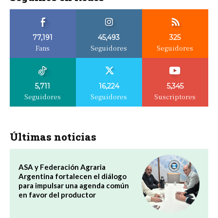
77,191
45,493
325
Fans
Seguidores
Seguidores
5,711
16,224
5,345
Seguidores
Seguidores
Suscriptores
Últimas noticias
ASA y Federación Agraria
Argentina fortalecen el diálogo
para impulsar una agenda común
en favor del productor