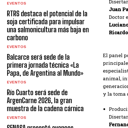
Disertan
EVENTOS
Juan Pa
RTRS destaca el potencial de la
Doctor 
soja certificada para impulsar
Luciano
una salmonicultura más baja en
Ricard
carbono
EVENTOS
El panel p
Balcarce será sede de la
principale
primera jornada técnica «La
especialis
Papa, de Argentina al Mundo»
animal, in
EVENTOS
generacion
Río Cuarto será sede de
y la toma 
ArgenCarne 2026, la gran
muestra de la cadena cárnica
Produci
Disertan
EVENTOS
Fernand
SENASA presentó avances