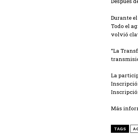
Después d
Durante e
Todo el ag
volvió cla
“La Transf
transmisió
La partici
Inscripció
Inscripció
Más infor
TAGS
A