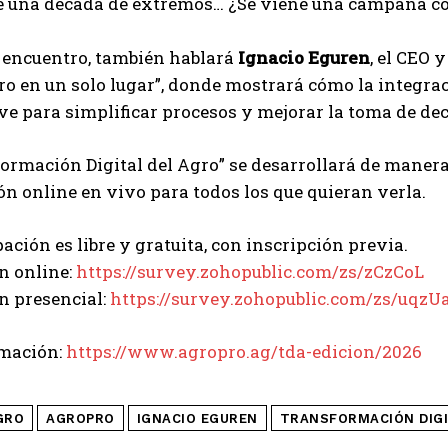
e una década de extremos… ¿Se viene una campaña c
l encuentro, también hablará
Ignacio Eguren
, el CEO 
ro en un solo lugar”, donde mostrará cómo la integra
ve para simplificar procesos y mejorar la toma de de
ormación Digital del Agro” se desarrollará de manera
n online en vivo para todos los que quieran verla.
pación es libre y gratuita, con inscripción previa.
n online:
https://survey.zohopublic.com/zs/zCzCoL
n presencial:
https://survey.zohopublic.com/zs/uqzU
mación:
https://www.agropro.ag/tda-edicion/2026
GRO
AGROPRO
IGNACIO EGUREN
TRANSFORMACIÓN DIG