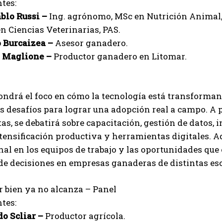
tes:
blo Russi –
Ing. agrónomo, MSc en Nutrición Animal
en Ciencias Veterinarias, PAS.
 Burcaizea –
Asesor ganadero.
Suscribite al Newsletter
o Maglione –
Productor ganadero en Litomar.
ondrá el foco en cómo la tecnología está transforman
QUIERO SUSCRIBIRME
s desafíos para lograr una adopción real a campo. A p
Leí y acepto la
Política de Privacidad
.
tas, se debatirá sobre capacitación, gestión de datos,
tensificación productiva y herramientas digitales. A
al en los equipos de trabajo y las oportunidades que o
de decisiones en empresas ganaderas de distintas esc
r bien ya no alcanza – Panel
tes:
o Scliar –
Productor agrícola.