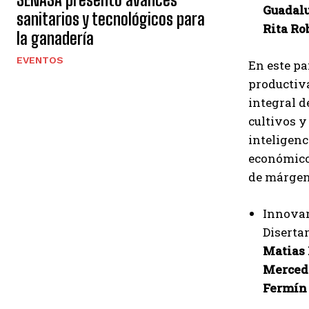
Guadalu
sanitarios y tecnológicos para
Rita Ro
la ganadería
EVENTOS
En este pa
productiva
integral d
cultivos y
inteligenc
económicos
de márgen
Innovar
Disertan
Matias 
Merced
Fermín