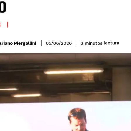
o
S
lectura
riano Piergallini
3
minutos
05/06/2026