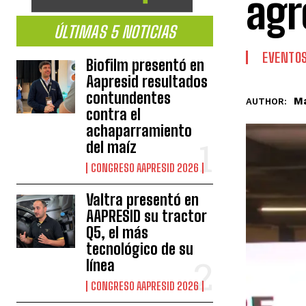
agr
ÚLTIMAS 5 NOTICIAS
EVENTO
Biofilm presentó en
Aapresid resultados
contundentes
Ma
AUTHOR:
contra el
achaparramiento
del maíz
CONGRESO AAPRESID 2026
Valtra presentó en
AAPRESID su tractor
Q5, el más
tecnológico de su
línea
CONGRESO AAPRESID 2026