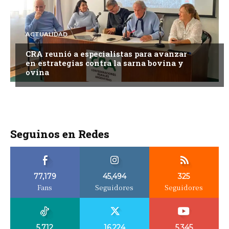
ACTUALIDAD
CRA reunió a especialistas para avanzar
en estrategias contra la sarna bovina y
ovina
Seguinos en Redes
77,179
45,494
325
Fans
Seguidores
Seguidores
5,712
16,224
5,345