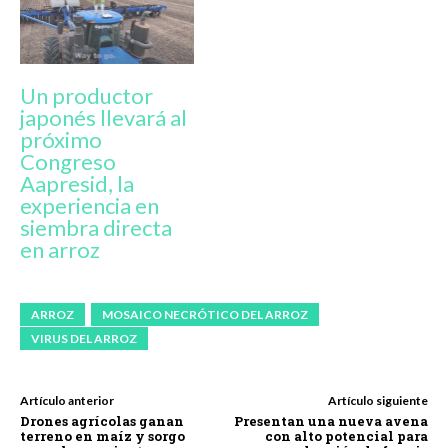
Un productor
japonés llevará al
próximo
Congreso
Aapresid, la
experiencia en
siembra directa
en arroz
ARROZ
MOSAICO NECRÓTICO DEL ARROZ
VIRUS DEL ARROZ
Artículo anterior
Artículo siguiente
Drones agrícolas ganan
Presentan una nueva avena
terreno en maíz y sorgo
con alto potencial para