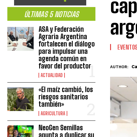
cap
ÚLTIMAS 5 NOTICIAS
arg
ASA y Federación
Agraria Argentina
fortalecen el diálogo
EVENTO
para impulsar una
agenda común en
favor del productor
Ca
AUTHOR:
ACTUALIDAD
«El maíz cambió, los
riesgos sanitarios
también»
AGRICULTURA
NeoGen Semillas
apunta a duplicar su