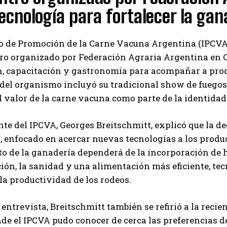
tecnología para fortalecer la ga
to de Promoción de la Carne Vacuna Argentina (IPCVA) 
tro organizado por Federación Agraria Argentina en 
, capacitación y gastronomía para acompañar a prod
del organismo incluyó su tradicional show de fuegos
l valor de la carne vacuna como parte de la identidad
nte del IPCVA, Georges Breitschmitt, explicó que la de
, enfocado en acercar nuevas tecnologías a los produc
o de la ganadería dependerá de la incorporación de 
Suscribite al Newsletter
ón, la sanidad y una alimentación más eficiente, te
a productividad de los rodeos.
 entrevista, Breitschmitt también se refirió a la recie
QUIERO SUSCRIBIRME
de el IPCVA pudo conocer de cerca las preferencias d