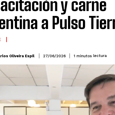
acitación y carne
entina a Pulso Tier
S
lectura
rlos Oliveira Espil
1
minutos
27/06/2026