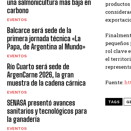
una salmonicultura más baja en
productos
carbono
considerad
exportaci
EVENTOS
Balcarce será sede de la
Finalmente
primera jornada técnica «La
pequeños 
Papa, de Argentina al Mundo»
rol clave 
EVENTOS
el territo
Río Cuarto será sede de
representa
ArgenCarne 2026, la gran
muestra de la cadena cárnica
Fuente:
ht
EVENTOS
SENASA presentó avances
TAGS
G
sanitarios y tecnológicos para
la ganadería
EVENTOS