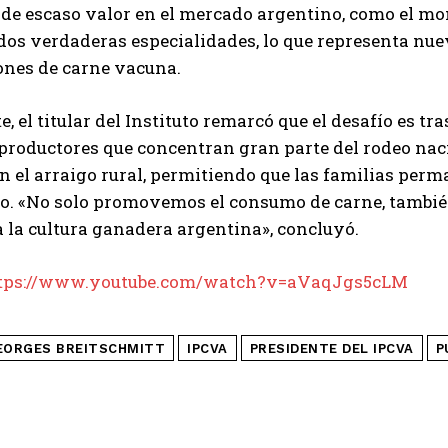
Leí y acepto la
Política de Privacidad
.
 de escaso valor en el mercado argentino, como el m
os verdaderas especialidades, lo que representa nu
ones de carne vacuna.
, el titular del Instituto remarcó que el desafío es t
productores que concentran gran parte del rodeo nac
en el arraigo rural, permitiendo que las familias pe
rio. «No solo promovemos el consumo de carne, también
 la cultura ganadera argentina», concluyó.
tps://www.youtube.com/watch?v=aVaqJgs5cLM
EORGES BREITSCHMITT
IPCVA
PRESIDENTE DEL IPCVA
P