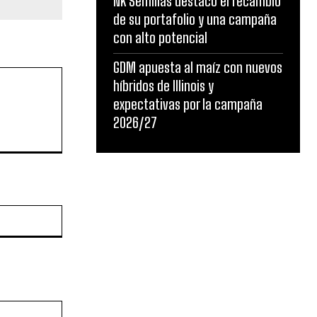
NK Semillas destacó el recambio
de su portafolio y una campaña
con alto potencial
GDM apuesta al maíz con nuevos
híbridos de Illinois y
expectativas por la campaña
2026/27
Sitio
web: