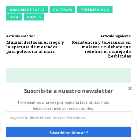
ANALISIS DE SUELO
CULTIVOS
FERTILIZACION
INTA
RINDES
Artículo anterior
Artículo siguiente
Maizar: destacan el riego y
Resistencia y tolerancia en
la apertura de mercados
malezas: un debate que
para potenciar al maíz
redefine el manejo de
herbicidas
Carlos Oliveira Espil
Suscribite a nuestro newsletter
https://www.noticiasdecampo.com/
Te enviamos una vez por semana las noticias más
leídas en nuestras redes sociales.
Suscribirse Ahora !!!