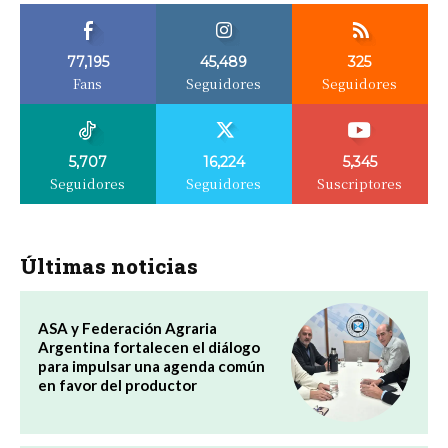
77,195
45,489
325
Fans
Seguidores
Seguidores
5,707
16,224
5,345
Seguidores
Seguidores
Suscriptores
Últimas noticias
ASA y Federación Agraria
Argentina fortalecen el diálogo
para impulsar una agenda común
en favor del productor