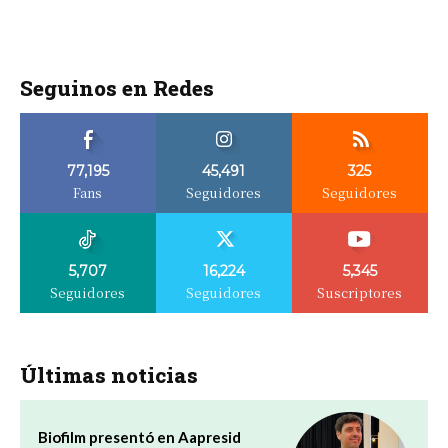
Seguinos en Redes
77,195
45,491
325
Fans
Seguidores
Seguidores
5,707
16,224
5,345
Seguidores
Seguidores
Suscriptores
Últimas noticias
Biofilm presentó en Aapresid