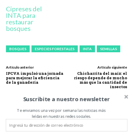
Cipreses del
INTA para
restaurar
bosques
BOSQUES
ESPECIES FORESTALES
INTA
SEMILLAS
Artículo anterior
Artículo siguiente
IPCVA impulsó una jornada
Chicharrita del maíz: el
para mejorar la eficiencia
riesgo depende de mucho
de la ganadería
más que la cantidad de
insectos
Suscribite a nuestro newsletter
Te enviamos una vez por semana las noticias más
leídas en nuestras redes sociales.
Carlos Oliveira Espil
https://www.noticiasdecampo.com/