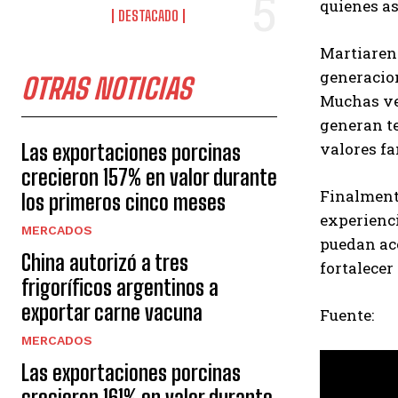
quienes as
DESTACADO
Martiarena
generacio
OTRAS NOTICIAS
Muchas vec
generan te
valores fa
Las exportaciones porcinas
crecieron 157% en valor durante
Finalment
los primeros cinco meses
experienci
MERCADOS
puedan acc
China autorizó a tres
fortalecer
frigoríficos argentinos a
exportar carne vacuna
Fuente:
MERCADOS
Las exportaciones porcinas
crecieron 161% en valor durante