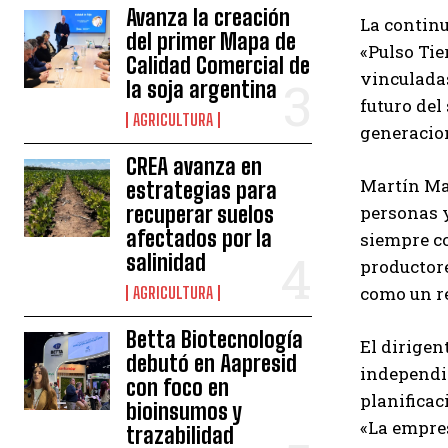
Avanza la creación
La continu
del primer Mapa de
«Pulso Tie
Calidad Comercial de
vinculadas
la soja argentina
futuro del
AGRICULTURA
generacio
CREA avanza en
Martín Mar
estrategias para
recuperar suelos
personas y
afectados por la
siempre co
salinidad
productore
como un re
AGRICULTURA
Betta Biotecnología
El dirigen
debutó en Aapresid
independie
con foco en
planificac
bioinsumos y
«La empres
trazabilidad