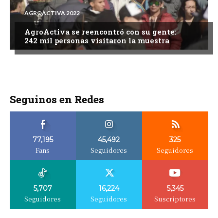
AGROACTIVA 2022
AgroActiva se reencontró con su gente:
242 mil personas visitaron la muestra
Seguinos en Redes
77,195
45,492
325
Fans
Seguidores
Seguidores
5,707
16,224
5,345
Seguidores
Seguidores
Suscriptores