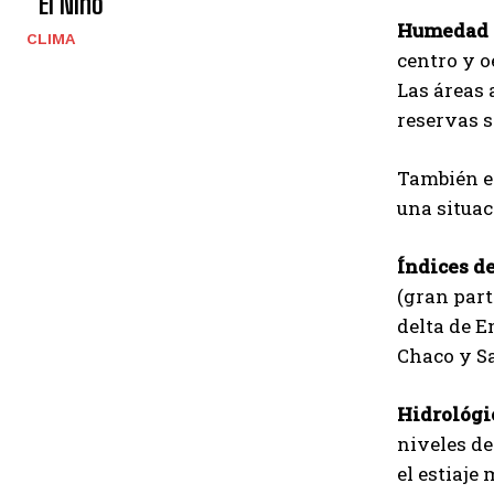
“El Niño”
Humedad d
CLIMA
centro y o
Las áreas 
reservas s
También en
una situac
Índices d
(gran part
delta de E
Chaco y Sa
Hidrológi
niveles de
el estiaje