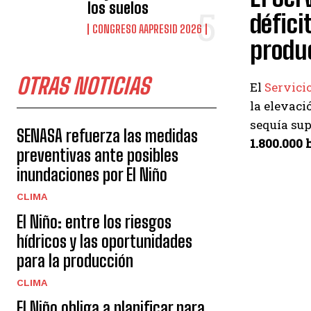
los suelos
défici
CONGRESO AAPRESID 2026
produ
OTRAS NOTICIAS
El
Servici
la elevaci
sequía sup
SENASA refuerza las medidas
1.800.000 
preventivas ante posibles
inundaciones por El Niño
CLIMA
El Niño: entre los riesgos
hídricos y las oportunidades
para la producción
CLIMA
El Niño obliga a planificar para