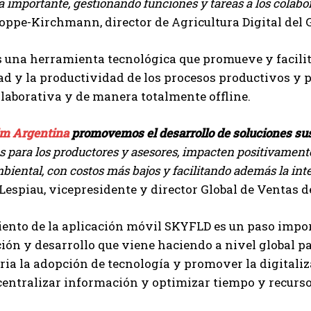
importante, gestionando funciones y tareas a los colabor
oppe-Kirchmann, director de Agricultura Digital del
 una herramienta tecnológica que promueve y facilita 
Suscribite al Newsletter
ad y la productividad de los procesos productivos y p
laborativa y de manera totalmente offline.
m Argentina
promovemos el desarrollo de soluciones sus
QUIERO SUSCRIBIRME
s para los productores y asesores, impacten positivament
Leí y acepto la
Política de Privacidad
.
iental, con costos más bajos y facilitando además la inter
espiau, vicepresidente y director Global de Ventas d
ento de la aplicación móvil SKYFLD es un paso impor
ión y desarrollo que viene haciendo a nivel global 
ia la adopción de tecnología y promover la digitalizac
centralizar información y optimizar tiempo y recurso