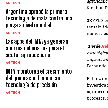
agronómica 
AGTECH
Stephan P
Argentina aprobó la primera
tecnología de maíz contra una
SKYFLD, es
plaga a nivel mundial
rentabilid
AGTECH
manera co
Las apps del INTA ya generan
“
Desde
Hel
ahorros millonarios para el
estratégica
sector agropecuario
impacto amb
AGTECH
Fernando L
INTA monitorea el crecimiento
del quebracho blanco con
El lanzami
tecnología de precisión
investigac
agropecuar
AGTECH
procesos, 