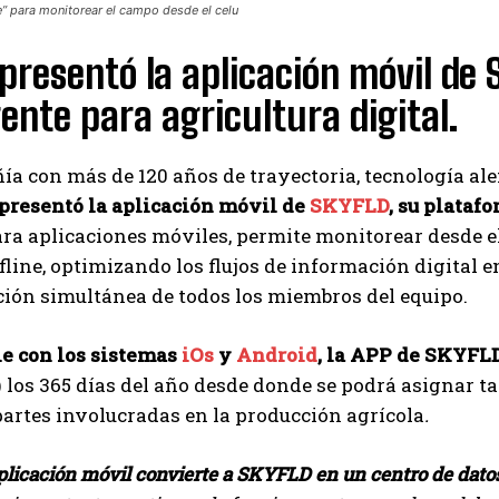
” para monitorear el campo desde el celu
resentó la aplicación móvil de 
gente para agricultura digital.
a con más de 120 años de trayectoria, tecnología al
presentó la aplicación móvil de
SKYFLD
, su plataf
ra aplicaciones móviles, permite monitorear desde el
line, optimizando los flujos de información digital 
ión simultánea de todos los miembros del equipo.
e con los sistemas
iOs
y
Android
, la APP de SKYFL
) los 365 días del año desde donde se podrá asignar 
partes involucradas en la producción agrícola
.
plicación móvil convierte a SKYFLD en un centro de dato