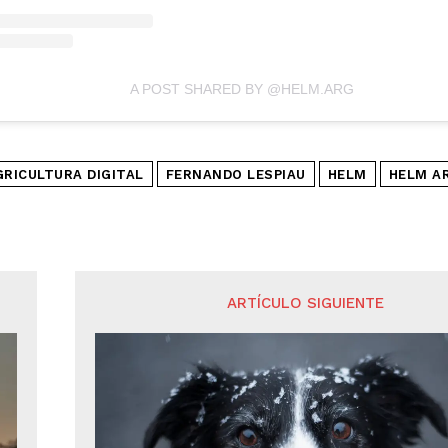
A POST SHARED BY @HELM.ARG
GRICULTURA DIGITAL
FERNANDO LESPIAU
HELM
HELM A
ARTÍCULO SIGUIENTE