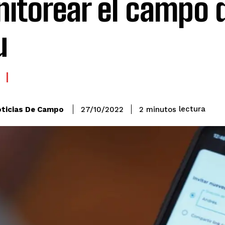
itorear el campo 
u
lectura
ticias De Campo
2
minutos
27/10/2022