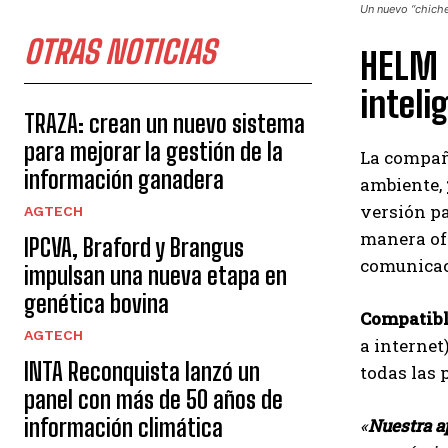
Un nuevo “chiche
OTRAS NOTICIAS
HELM p
inteli
TRAZA: crean un nuevo sistema
para mejorar la gestión de la
La compañí
información ganadera
ambiente,
versión pa
AGTECH
manera off
IPCVA, Braford y Brangus
comunicac
impulsan una nueva etapa en
genética bovina
Compatibl
AGTECH
a internet
INTA Reconquista lanzó un
todas las 
panel con más de 50 años de
información climática
«
Nuestra a