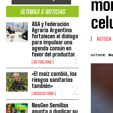
mon
ÚLTIMAS 5 NOTICIAS
cel
ASA y Federación
Agraria Argentina
fortalecen el diálogo
AGTECH
para impulsar una
agenda común en
favor del productor
No
AUTHOR:
ACTUALIDAD
«El maíz cambió, los
riesgos sanitarios
también»
AGRICULTURA
NeoGen Semillas
apunta a duplicar su