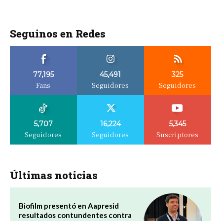
Seguinos en Redes
77,195
45,491
325
Fans
Seguidores
Seguidores
5,707
16,224
5,345
Seguidores
Seguidores
Suscriptores
Últimas noticias
Biofilm presentó en Aapresid
resultados contundentes contra