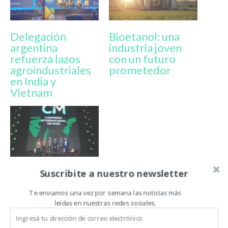
Delegación
Bioetanol: una
argentina
industria joven
refuerza lazos
con un futuro
agroindustriales
prometedor
en India y
Vietnam
Busso:
Suscribite a nuestro newsletter
“Transformar el
maíz es el gran
Te enviamos una vez por semana las noticias más
leídas en nuestras redes sociales.
desafío
productivo”