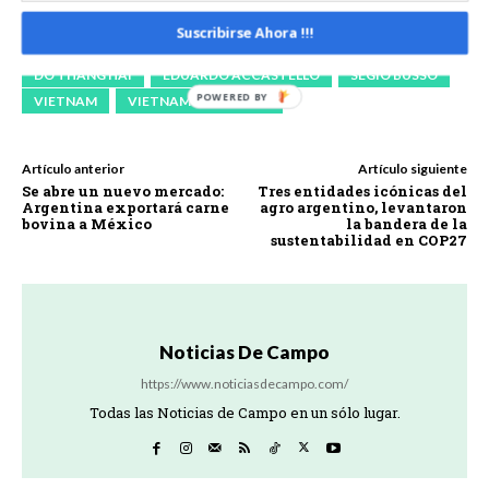
Suscribirse Ahora !!!
CARNE PORCINA
CÓRDOBA
D. NGUYEN HOANG HIEP
DO THANG HAI
EDUARDO ACCASTELLO
SEGIO BUSSO
VIETNAM
VIETNAM FOOD EXPO
Artículo anterior
Artículo siguiente
Se abre un nuevo mercado:
Tres entidades icónicas del
Argentina exportará carne
agro argentino, levantaron
bovina a México
la bandera de la
sustentabilidad en COP27
Noticias De Campo
https://www.noticiasdecampo.com/
Todas las Noticias de Campo en un sólo lugar.