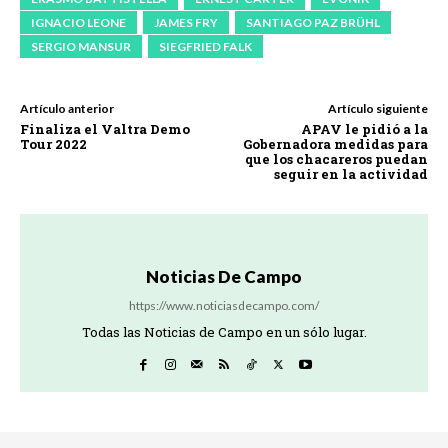
IGNACIO LEONE
JAMES FRY
SANTIAGO PAZ BRÜHL
SERGIO MANSUR
SIEGFRIED FALK
Artículo anterior
Artículo siguiente
Finaliza el Valtra Demo
APAV le pidió a la
Tour 2022
Gobernadora medidas para
que los chacareros puedan
seguir en la actividad
Noticias De Campo
https://www.noticiasdecampo.com/
Todas las Noticias de Campo en un sólo lugar.