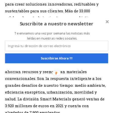
para crear soluciones innovadoras, redituables y
sustentables para sus clientes. Más de 33.000
colaboradores trabajan juntos con un objetivo en
Suscribite a nuestro newsletter
común: mejorar la vida de las personas, todos los
días.
Te enviamos una vez por semana las noticias más
leídas en nuestras redes sociales.
Acerca de Smart Materials
La división Smart Materials incluye negocios con
Suscribirse Ahora !!!
materiales innovadores que permiten soluciones que
ahorran recursos y reemplazan materiales
convencionales. Son la respuesta inteligente a los
grandes desafíos de nuestro tiempo: medio ambiente,
eficiencia energética, urbanización, movilidad y
salud. La división Smart Materials generó ventas de
3.920 millones de euros en 2021 y cuenta con
alrededor de 7.900 empleados.