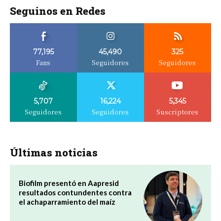
Seguinos en Redes
77,195
45,490
325
Fans
Seguidores
Seguidores
5,707
16,224
5,345
Seguidores
Seguidores
Suscriptores
Últimas noticias
Biofilm presentó en Aapresid
resultados contundentes contra
el achaparramiento del maíz