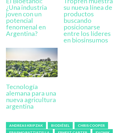
El Bioetanol:
Tropfen muestra
¿Una industria
su nueva línea de
joven con un
productos
potencial
buscando
fenomenal en
posicionarse
Argentina?
entre los líderes
en biosinsumos
Tecnología
alemana para una
nueva agricultura
argentina
ANDREAS KRIPZAK
BIODIÉSEL
CHRIS COOPER
ERASMO BATTISTELLA
ERNEST CARTER
EVONIK