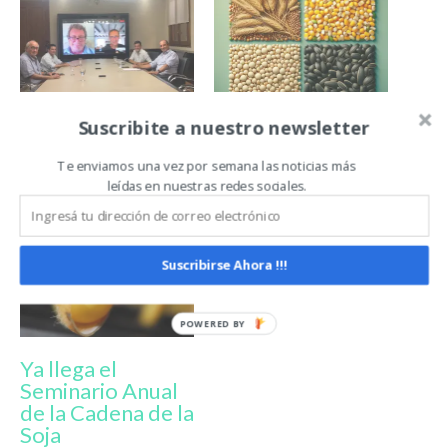
Reunión de
Las 4 Cadenas te
Suscribite a nuestro newsletter
trabajo entre la
invitan a su Panel
Secretaría de
en el Congreso
Te enviamos una vez por semana las noticias más
Bioeconomia y las
Aapresid: Todo
leídas en nuestras redes sociales.
4 Cadenas
está Conectado
Suscribirse Ahora !!!
Ya llega el
Seminario Anual
de la Cadena de la
Soja