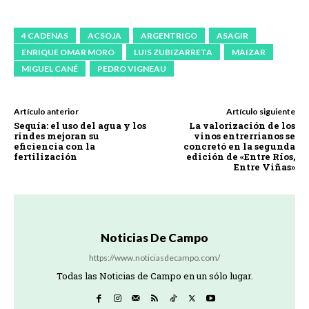
4 CADENAS
ACSOJA
ARGENTRIGO
ASAGIR
ENRIQUE OMAR MORO
LUIS ZUBIZARRETA
MAIZAR
MIGUEL CANÉ
PEDRO VIGNEAU
Artículo anterior
Artículo siguiente
Sequía: el uso del agua y los
La valorización de los
rindes mejoran su
vinos entrerrianos se
eficiencia con la
concretó en la segunda
fertilización
edición de «Entre Ríos,
Entre Viñas»
Noticias De Campo
https://www.noticiasdecampo.com/
Todas las Noticias de Campo en un sólo lugar.