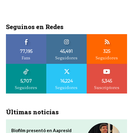
Seguinos en Redes
77,195
45,491
325
Fans
Seguidores
Seguidores
5,707
16,224
5,345
Seguidores
Seguidores
Suscriptores
Últimas noticias
Biofilm presentó en Aapresid