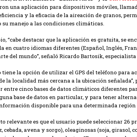
ron una aplicación para dispositivos móviles, llam
eficiencia y la eficacia de la aireación de granos, per
su manejo a las condiciones climáticas.
Suscribite al Newsletter
io, “cabe destacar que la aplicación es gratuita, se e
a en cuatro idiomas diferentes (Español, Inglés, Franc
rte del mundo”, señaló Ricardo Bartosik, especialist
QUIERO SUSCRIBIRME
o tiene la opción de utilizar el GPS del teléfono para
Leí y acepto la
Política de Privacidad
.
de la localidad más cercana a la ubicación señalada”, 
r entre cinco bases de datos climáticos diferentes pa
lguna base de datos en particular, y para tener alter
nformación disponible para una determinada región o
to relevante es que el usuario puede seleccionar 26 pr
z, cebada, avena y sorgo), oleaginosas (soja, girasol,