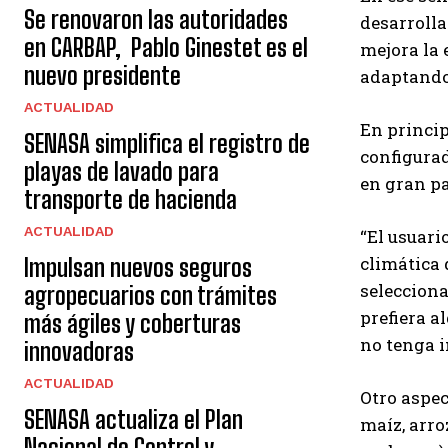
Se renovaron las autoridades
desarrolla
en CARBAP, Pablo Ginestet es el
mejora la 
nuevo presidente
adaptando 
ACTUALIDAD
En princip
SENASA simplifica el registro de
configurad
playas de lavado para
en gran pa
transporte de hacienda
ACTUALIDAD
“El usuari
climática 
Impulsan nuevos seguros
selecciona
agropecuarios con trámites
prefiera a
más ágiles y coberturas
no tenga i
innovadoras
ACTUALIDAD
Otro aspec
SENASA actualiza el Plan
maíz, arro
Nacional de Control y