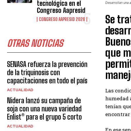
tecnológica en el
Desarrollan una 
Congreso Aapresid
Se tra
CONGRESO AAPRESID 2026
desarr
Buenos
OTRAS NOTICIAS
que me
permit
SENASA refuerza la prevención
de la triquinosis con
manejo
capacitaciones en todo el país
Las condic
ACTUALIDAD
humedad a 
Nidera lanzó su campaña de
tenían que
soja con una nueva variedad
encontrar 
Enlist® para el grupo 5 corto
ACTUALIDAD
En ese sen