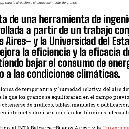
app para la aireación y el almacenamiento de granos
ta de una herramienta de ingeni
ollada a partir de un trabajo co
 Aires– y la Universidad del Es
jora la eficiencia y la eficacia d
iendo bajar el consumo de energ
 a las condiciones climáticas.
iones de temperatura y humedad relativa del aire det
la que los granos se equilibrarán en el campo previo a
 obtenerse de gráficos, tablas, manuales o publicaci
en internet solo si se conocían los términos adecuad
tido, el INTA Balcarce –Buenos Aires– y la
Universida