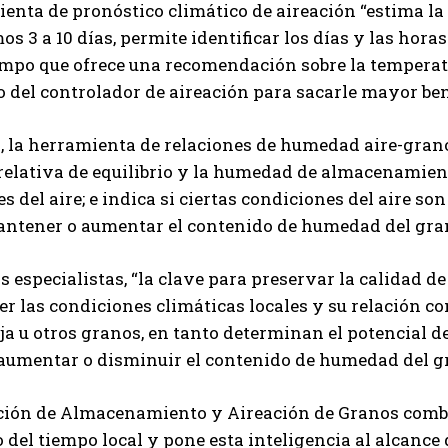
enta de pronóstico climático de aireación “estima la
os 3 a 10 días, permite identificar los días y las hor
po que ofrece una recomendación sobre la temperatur
 del controlador de aireación para sacarle mayor bene
, la herramienta de relaciones de humedad aire-grano
elativa de equilibrio y la humedad de almacenamient
s del aire; e indica si ciertas condiciones del aire so
mantener o aumentar el contenido de humedad del gr
 especialistas, “la clave para preservar la calidad 
 las condiciones climáticas locales y su relación c
oja u otros granos, en tanto determinan el potencial 
 aumentar o disminuir el contenido de humedad del g
ción de Almacenamiento y Aireación de Granos combi
 del tiempo local y pone esta inteligencia al alcance