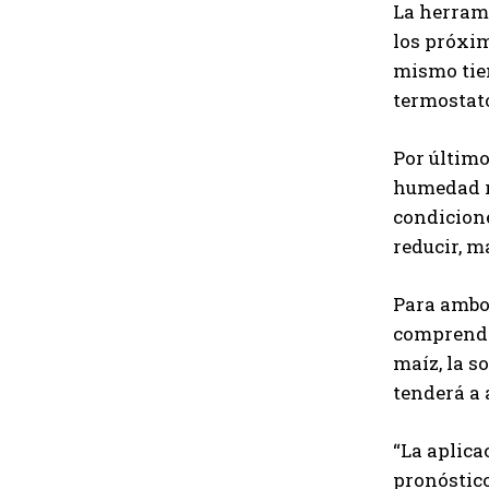
La herrami
los próxim
mismo tiem
termostato
Por último
humedad r
condicione
reducir, 
Para ambos
comprender
maíz, la s
tenderá a
“La aplica
pronóstico