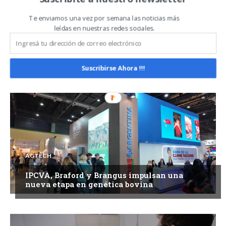
Te enviamos una vez por semana las noticias más
AGTECH
leídas en nuestras redes sociales.
TRAZA: crean un nuevo sistema para
mejorar la gestión de la información
ganadera
Suscribirse Ahora !!!
AGTECH
IPCVA, Braford y Brangus impulsan una
nueva etapa en genética bovina