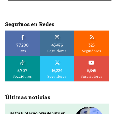
Seguinos en Redes
77,200
45,476
325
Fans
Seguidores
Seguidores
5,707
16,224
5,345
Seguidores
Seguidores
Suscriptores
Últimas noticias
Betta Biotecnología debutó en