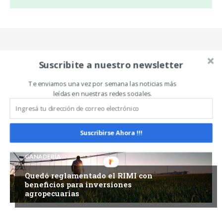
Suscribite a nuestro newsletter
Te enviamos una vez por semana las noticias más
Related Articles
ALL
MÁS
leídas en nuestras redes sociales.
Suscribirse Ahora !!!
GANADERÍA
Quedó reglamentado el RIMI con
beneficios para inversiones
agropecuarias