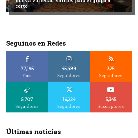
nueva variedad Enlist® para el grupo 5
corto
Seguinos en Redes
77,195
45,489
325
Fans
Seguidores
Seguidores
5,707
16,224
5,345
Seguidores
Seguidores
Suscriptores
Últimas noticias