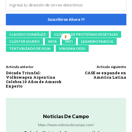
aplicar
biológicos?
Suscribirse Ahora !!!
ACSOJA
BIONUTRIR SA
CIARA
CLAUDIO GONZÁLEZ
CLÚSTER DE PROTEÍNAS VEGETALES
CLÚSTER SOJERO
INTA
INTI
LEANDRO PARICIA
TEXTURIZADO DE SOJA
VIRGINIA ODDI
Artículo anterior
Artículo siguiente
Década Triunfal:
CASE se expande en
Volkswagen Argentina
América Latina
Celebra 10 Años de Amarok
Experto
Noticias De Campo
https://www.noticiasdecampo.com/