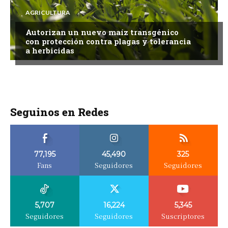
AGRICULTURA
Autorizan un nuevo maíz transgénico
con protección contra plagas y tolerancia
a herbicidas
Seguinos en Redes
77,195
45,490
325
Fans
Seguidores
Seguidores
5,707
16,224
5,345
Seguidores
Seguidores
Suscriptores