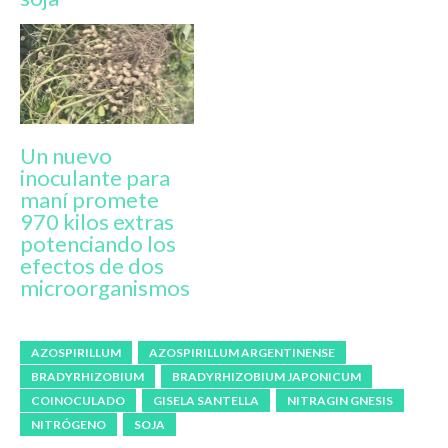
Un nuevo
inoculante para
maní promete
970 kilos extras
potenciando los
efectos de dos
microorganismos
AZOSPIRILLUM
AZOSPIRILLUM ARGENTINENSE
BRADYRHIZOBIUM
BRADYRHIZOBIUM JAPONICUM
COINOCULADO
GISELA SANTELLA
NITRAGIN GNESIS
NITRÓGENO
SOJA