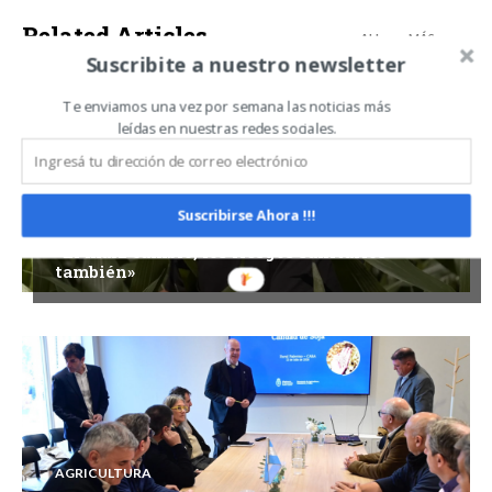
Related Articles
ALL
MÁS
Suscribite a nuestro newsletter
Te enviamos una vez por semana las noticias más
leídas en nuestras redes sociales.
AGRICULTURA
Suscribirse Ahora !!!
«El maíz cambió, los riesgos sanitarios
también»
AGRICULTURA