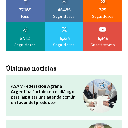
77,189
45,495
325
Fans
Seguidores
Seguidores
5,712
16,224
5,345
Seguidores
Seguidores
Suscriptores
Últimas noticias
ASA y Federación Agraria
Argentina fortalecen el diálogo
para impulsar una agenda común
en favor del productor