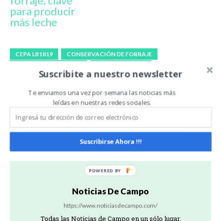
forraje, clave
para producir
más leche
CEPA LB1819
CONSERVACIÓN DE FORRAJE
FERNANDO CLEMENTE
GRANO HÚMEDO
Suscribite a nuestro newsletter
INOCULACIÓN
LACTOBACILLUS BUCHNERI
SILAJE
Te enviamos una vez por semana las noticias más
leídas en nuestras redes sociales.
Artículo anterior
Artículo siguiente
Se lanzó la tercera edición
BIPOLOS revolucionó la
del concurso: “Atanor –
compra de insumos en
Fediap trae tu certificado
Expoagro 2025
de Campolimpio”
Suscribirse Ahora !!!
Noticias De Campo
https://www.noticiasdecampo.com/
Todas las Noticias de Campo en un sólo lugar.