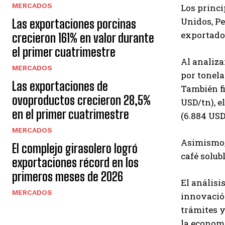
MERCADOS
Los princi
Unidos, Pe
Las exportaciones porcinas
exportado
crecieron 161% en valor durante
el primer cuatrimestre
Al analiza
MERCADOS
por tonela
Las exportaciones de
También fi
ovoproductos crecieron 28,5%
USD/tn), e
en el primer cuatrimestre
(6.884 USD
MERCADOS
Asimismo, 
El complejo girasolero logró
café solub
exportaciones récord en los
primeros meses de 2026
El análisi
MERCADOS
innovación
trámites y
la econom