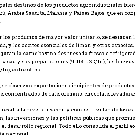
pales destinos de los productos agroindustriales fuero
rú, Arabia Saudita, Malasia y Países Bajos, que en co
.
QUIERO SUSCRIBIRME
r los productos de mayor valor unitario, se destacan 
Leí y acepto la
Política de Privacidad
.
da, y los aceites esenciales de limón y otras especies
guran la carne bovina deshuesada fresca o refrigerada 
l cacao y sus preparaciones (9.014 USD/tn), los huevos
/tn), entre otros.
se observan exportaciones incipientes de productos 
le, concentrados de café, orégano, chocolate, levadur
s resalta la diversificación y competitividad de las 
, las inversiones y las políticas públicas que promue
 el desarrollo regional. Todo ello consolida el perfi
ía nacional.