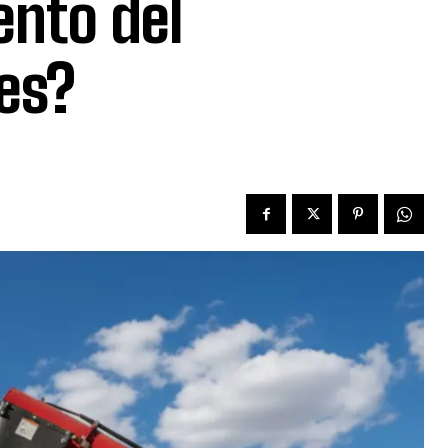
ento del
es?