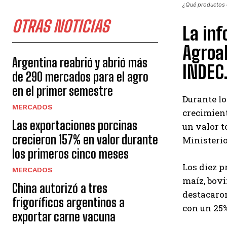
¿Qué productos d
OTRAS NOTICIAS
La in
Agroal
Argentina reabrió y abrió más
INDEC
de 290 mercados para el agro
en el primer semestre
Durante lo
MERCADOS
crecimient
Las exportaciones porcinas
un valor t
crecieron 157% en valor durante
Ministerio
los primeros cinco meses
Los diez p
MERCADOS
maíz, bovi
China autorizó a tres
destacaron
frigoríficos argentinos a
con un 25%
exportar carne vacuna