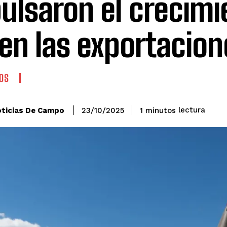
ulsaron el crecimi
en las exportacion
OS
lectura
ticias De Campo
1
minutos
23/10/2025