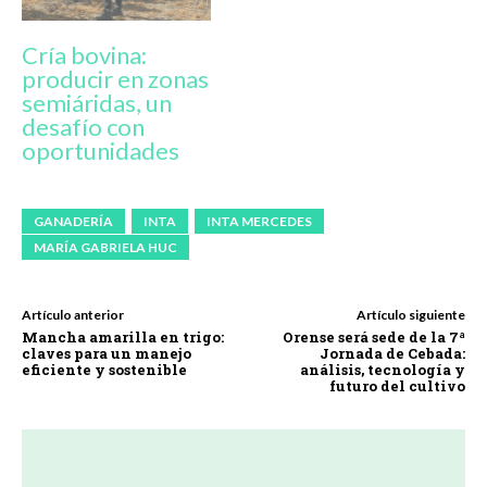
Cría bovina:
producir en zonas
semiáridas, un
desafío con
oportunidades
GANADERÍA
INTA
INTA MERCEDES
MARÍA GABRIELA HUC
Artículo anterior
Artículo siguiente
Mancha amarilla en trigo:
Orense será sede de la 7ª
claves para un manejo
Jornada de Cebada:
eficiente y sostenible
análisis, tecnología y
futuro del cultivo