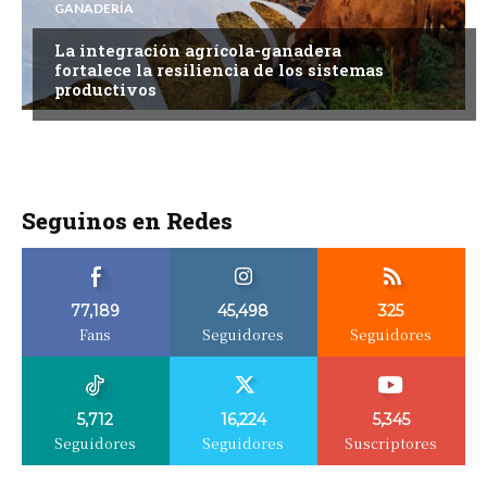
GANADERÍA
La integración agrícola-ganadera
fortalece la resiliencia de los sistemas
productivos
Seguinos en Redes
77,189
45,498
325
Fans
Seguidores
Seguidores
5,712
16,224
5,345
Seguidores
Seguidores
Suscriptores