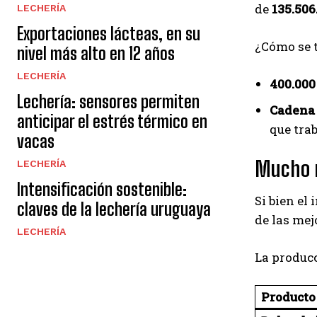
de
135.506
LECHERÍA
Exportaciones lácteas, en su
¿Cómo se t
nivel más alto en 12 años
LECHERÍA
400.000 
Lechería: sensores permiten
Cadena 
anticipar el estrés térmico en
que tra
vacas
Mucho m
LECHERÍA
Intensificación sostenible:
Si bien el
claves de la lechería uruguaya
de las mej
LECHERÍA
La producc
Producto