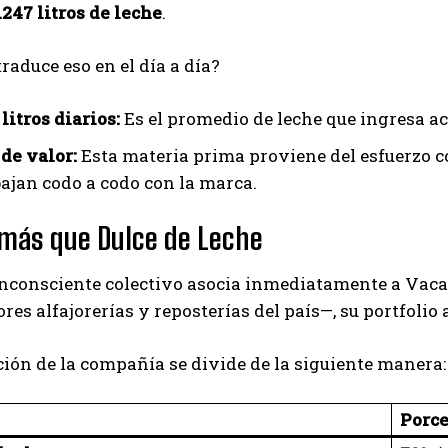
.247 litros de leche
.
raduce eso en el día a día?
Suscribite al Newsletter
litros diarios:
Es el promedio de leche que ingresa ac
de valor:
Esta materia prima proviene del esfuerzo 
bajan codo a codo con la marca.
QUIERO SUSCRIBIRME
ás que Dulce de Leche
Leí y acepto la
Política de Privacidad
.
 inconsciente colectivo asocia inmediatamente a Vacal
ores alfajorerías y reposterías del país—, su portfoli
ión de la compañía se divide de la siguiente manera:
Porce