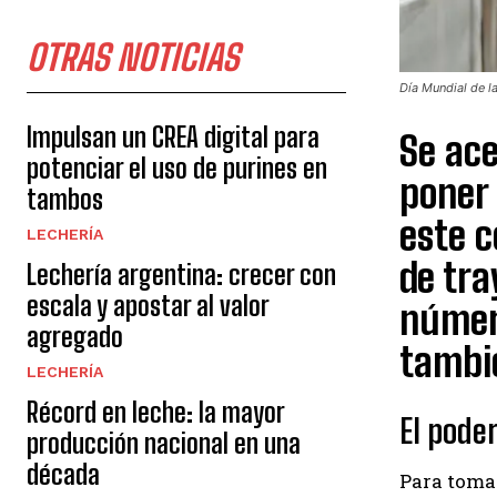
OTRAS NOTICIAS
Día Mundial de l
Impulsan un CREA digital para
Se ace
potenciar el uso de purines en
poner 
tambos
este 
LECHERÍA
de tra
Lechería argentina: crecer con
escala y apostar al valor
número
agregado
tambié
LECHERÍA
Récord en leche: la mayor
El poder
producción nacional en una
década
Para tomar