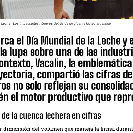
a Leche : Los impactantes números detrás de un gigante lácteo argentino
rca el
Día Mundial de la Leche
y 
la lupa sobre una de las industri
contexto,
Vacalin
, la emblemátic
yectoria, compartió las cifras de
s no solo reflejan su consolidac
n el motor productivo que repre
 de la cuenca lechera en cifras
 dimensión del volumen que maneja la firma, durante