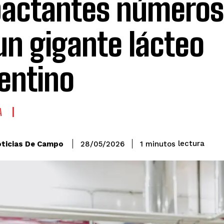
actantes números
un gigante lácteo
entino
A
lectura
ticias De Campo
1
minutos
28/05/2026