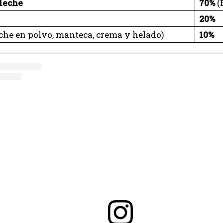
 leche
70%
(
20%
che en polvo, manteca, crema y helado)
10%