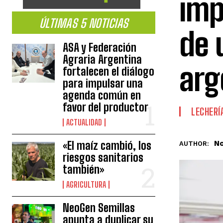
imp
ÚLTIMAS 5 NOTICIAS
de 
ASA y Federación
Agraria Argentina
arg
fortalecen el diálogo
para impulsar una
agenda común en
favor del productor
LECHERÍ
ACTUALIDAD
No
«El maíz cambió, los
AUTHOR:
riesgos sanitarios
también»
AGRICULTURA
NeoGen Semillas
apunta a duplicar su