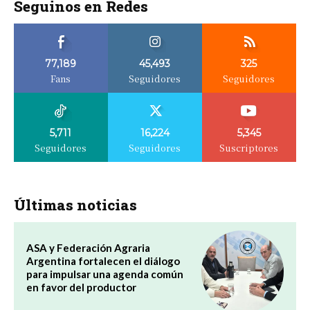
Seguinos en Redes
77,189
45,493
325
Fans
Seguidores
Seguidores
5,711
16,224
5,345
Seguidores
Seguidores
Suscriptores
Últimas noticias
ASA y Federación Agraria
Argentina fortalecen el diálogo
para impulsar una agenda común
en favor del productor