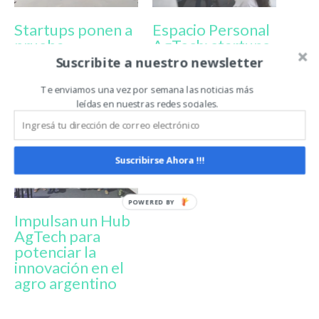
Startups ponen a
Espacio Personal
prueba
AgTech: startups
tecnología en el
y universidades
Suscribite a nuestro newsletter
campo argentino
marcan el pulso
tecnológico en
Te enviamos una vez por semana las noticias más
leídas en nuestras redes sociales.
Expoagro
Suscribirse Ahora !!!
Impulsan un Hub
AgTech para
potenciar la
innovación en el
agro argentino