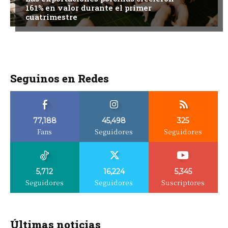
161% en valor durante el primer
cuatrimestre
Seguinos en Redes
77,188
45,498
325
Fans
Seguidores
Seguidores
5,712
16,224
5,345
Seguidores
Seguidores
Suscriptores
Últimas noticias