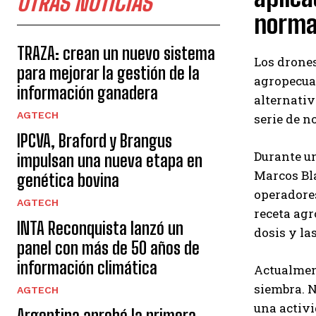
OTRAS NOTICIAS
normas
TRAZA: crean un nuevo sistema
Los drones
para mejorar la gestión de la
agropecuar
información ganadera
alternativ
AGTECH
serie de n
IPCVA, Braford y Brangus
Durante un
impulsan una nueva etapa en
Marcos Bla
genética bovina
operadores
AGTECH
receta agr
INTA Reconquista lanzó un
dosis y la
panel con más de 50 años de
información climática
Actualment
siembra. N
AGTECH
una activi
Argentina aprobó la primera