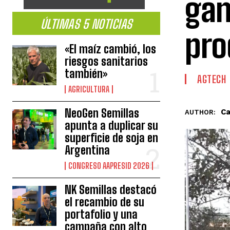
gan
ÚLTIMAS 5 NOTICIAS
pro
«El maíz cambió, los
riesgos sanitarios
también»
AGTECH
AGRICULTURA
NeoGen Semillas
Ca
AUTHOR:
apunta a duplicar su
superficie de soja en
Argentina
CONGRESO AAPRESID 2026
NK Semillas destacó
el recambio de su
portafolio y una
campaña con alto