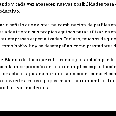
ando y cada vez aparecen nuevas posibilidades para
oductivo.
Suscribite al Newsletter
ario señaló que existe una combinación de perfiles en
s adquirieron sus propios equipos para utilizarlos e
tar empresas especializadas. Incluso, muchos de qui
o como hobby hoy se desempeñan como prestadores de
QUIERO SUSCRIBIRME
, Blanda destacó que esta tecnología también puede 
Leí y acepto la
Política de Privacidad
.
 bien la incorporación de un dron implica capacitación
d de actuar rápidamente ante situaciones como el cont
s convierte a estos equipos en una herramienta estra
productivos modernos.