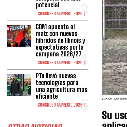
potencial
CONGRESO AAPRESID 2026
GDM apuesta al
maíz con nuevos
híbridos de Illinois y
expectativas por la
campaña 2026/27
CONGRESO AAPRESID 2026
PTx llevó nuevas
tecnologías para
una agricultura más
eficiente
Drones: una herr
CONGRESO AAPRESID 2026
Su uso
aplica