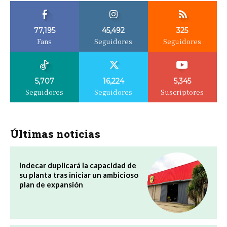
77,195
45,492
325
Fans
Seguidores
Seguidores
5,707
16,224
5,345
Seguidores
Seguidores
Suscriptores
Últimas noticias
Indecar duplicará la capacidad de
su planta tras iniciar un ambicioso
plan de expansión