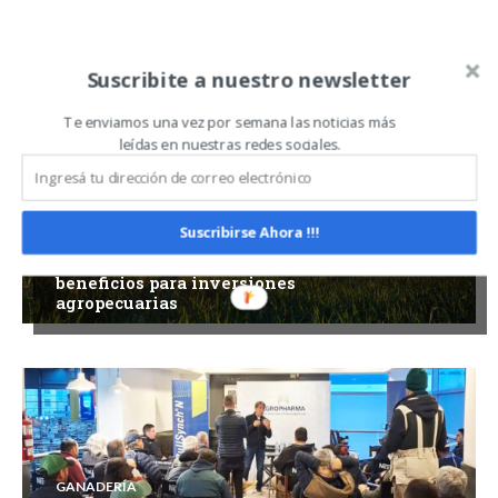
Related Articles
ALL
MÁS
Suscribite a nuestro newsletter
Te enviamos una vez por semana las noticias más
leídas en nuestras redes sociales.
GANADERÍA
Suscribirse Ahora !!!
Quedó reglamentado el RIMI con
beneficios para inversiones
agropecuarias
GANADERÍA