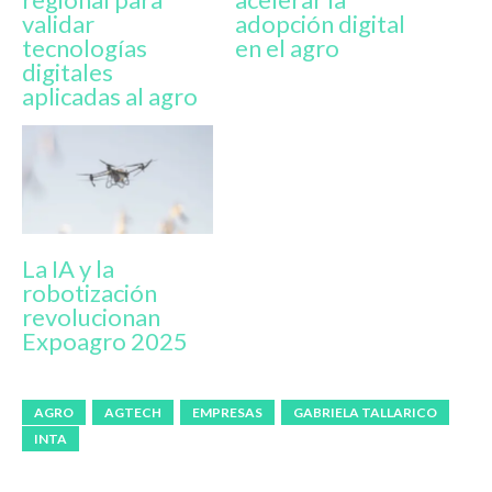
validar
adopción digital
tecnologías
en el agro
digitales
aplicadas al agro
La IA y la
robotización
revolucionan
Expoagro 2025
AGRO
AGTECH
EMPRESAS
GABRIELA TALLARICO
INTA