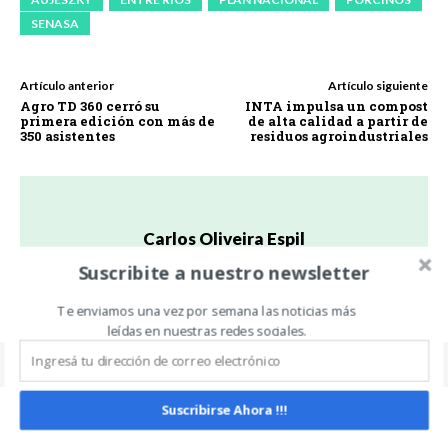
SENASA
Artículo anterior
Artículo siguiente
Agro TD 360 cerró su
INTA impulsa un compost
primera edición con más de
de alta calidad a partir de
350 asistentes
residuos agroindustriales
Carlos Oliveira Espil
Suscribite a nuestro newsletter
https://www.noticiasdecampo.com/
Te enviamos una vez por semana las noticias más
leídas en nuestras redes sociales.
Suscribirse Ahora !!!