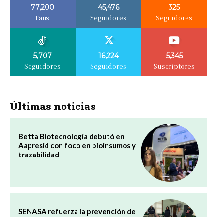
77,200
45,476
325
Fans
Seguidores
Seguidores
5,707
16,224
5,345
Seguidores
Seguidores
Suscriptores
Últimas noticias
Betta Biotecnología debutó en
Aapresid con foco en bioinsumos y
trazabilidad
SENASA refuerza la prevención de