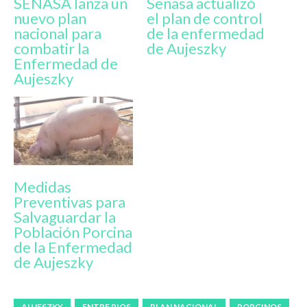
SENASA lanza un
Senasa actualizó
nuevo plan
el plan de control
nacional para
de la enfermedad
combatir la
de Aujeszky
Enfermedad de
Aujeszky
Medidas
Preventivas para
Salvaguardar la
Población Porcina
de la Enfermedad
de Aujeszky
AUJESZKY
ENTRE RIOS
PLAN NACIONAL
PORCINOS