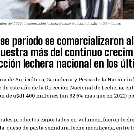
tubre del 2022, la exportación lechera alcanzó el récord de u$d 1.400 millones
ese periodo se comercializaron al
uestra más del continuo crecim
ción lechera nacional en los últ
ría de Agricultura, Ganadería y Pesca de la Nación i
de este año de la Dirección Nacional de Lechería, entr
n de u$d1.400 millones (un 32,6% más que en 2021) p
Suscribite al Newsletter
pales productos exportados en volumen, fueron leche 
; queso de pasta semidura; leche modificada; entre 
QUIERO SUSCRIBIRME