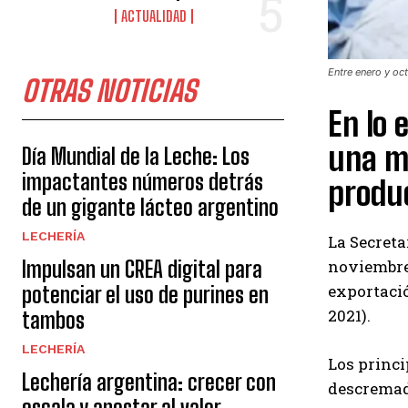
ACTUALIDAD
Entre enero y oc
OTRAS NOTICIAS
En lo 
una m
Día Mundial de la Leche: Los
impactantes números detrás
produc
de un gigante lácteo argentino
LECHERÍA
La Secreta
Impulsan un CREA digital para
noviembre 
exportació
potenciar el uso de purines en
2021).
tambos
LECHERÍA
Los princi
Lechería argentina: crecer con
descremada
escala y apostar al valor