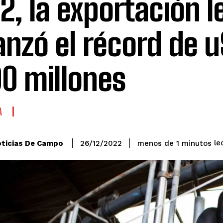
2, la exportación 
anzó el récord de 
00 millones
A
le
ticias De Campo
menos de 1
minutos
26/12/2022