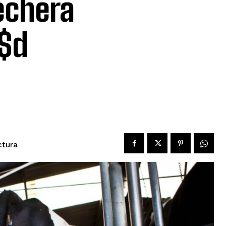
lechera
u$d
ctura