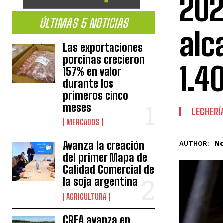
202
ÚLTIMAS 5 NOTICIAS
alc
Las exportaciones
porcinas crecieron
1.4
157% en valor
durante los
primeros cinco
meses
LECHERÍ
MERCADOS
No
Avanza la creación
AUTHOR:
del primer Mapa de
Calidad Comercial de
la soja argentina
AGRICULTURA
CREA avanza en