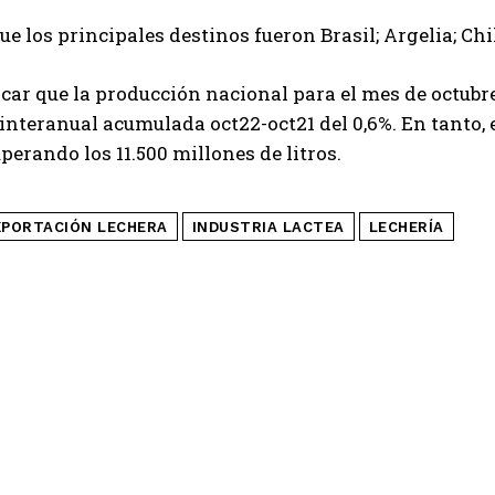
ue los principales destinos fueron Brasil; Argelia; Chi
Leí y acepto la
Política de Privacidad
.
car que la producción nacional para el mes de octubre 
interanual acumulada oct22-oct21 del 0,6%. En tanto,
uperando los 11.500 millones de litros.
XPORTACIÓN LECHERA
INDUSTRIA LACTEA
LECHERÍA