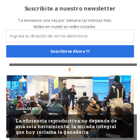
Suscribite a nuestro newsletter
Te enviamos una vez por semana las noticias más
leídas en nuestras redes sociales.
GANADERÍA
Quedó reglamentado el RIMI con
beneficios para inversiones
Suscribirse Ahora !!!
agropecuarias
GANADERÍA
La eficiencia reproductiva no depende de
una sola herramienta: la mirada integral
que hoy reclama la ganadería