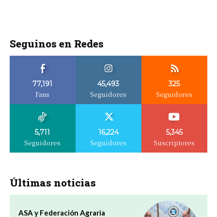
Seguinos en Redes
77,191
45,493
325
Fans
Seguidores
Seguidores
5,711
16,224
5,345
Seguidores
Seguidores
Suscriptores
Últimas noticias
ASA y Federación Agraria