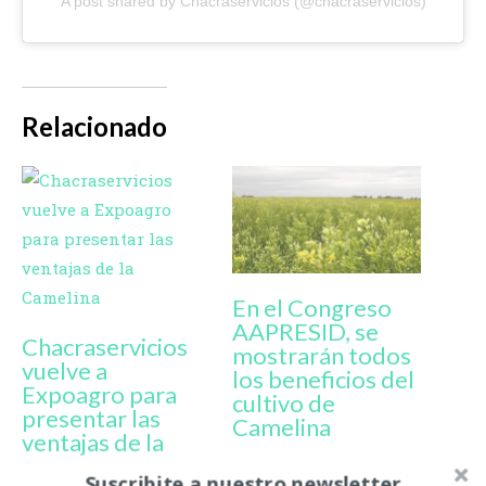
A post shared by Chacraservicios (@chacraservicios)
Relacionado
En el Congreso
AAPRESID, se
Chacraservicios
mostrarán todos
vuelve a
los beneficios del
Expoagro para
cultivo de
presentar las
Camelina
ventajas de la
Camelina
Suscribite a nuestro newsletter