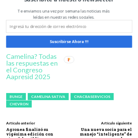
Te enviamos una vez por semana las noticias más
leídas en nuestras redes sociales.
¿Cómo y por qué
Suscribirse Ahora !!!
sembrar
Camelina? Todas
las respuestas en
el Congreso
Aapresid 2025
BUNGE
CAMELINA SATIVA
CHACRASERVICIOS
CHEVRON
Artículo anterior
Artículo siguiente
Agronea finalizó su
Una nueva socia para el
vigésima edición con
manejo “inteligente” de