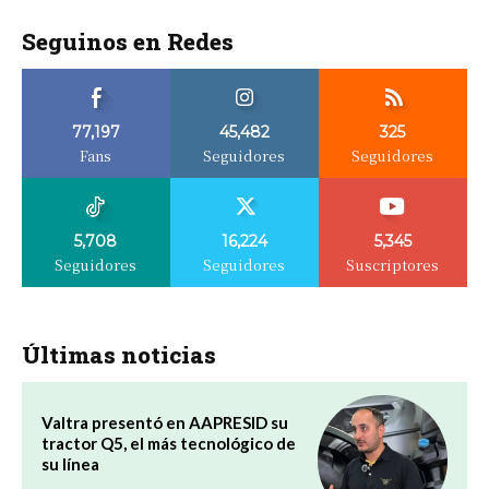
Seguinos en Redes
77,197
45,482
325
Fans
Seguidores
Seguidores
5,708
16,224
5,345
Seguidores
Seguidores
Suscriptores
Últimas noticias
Valtra presentó en AAPRESID su
tractor Q5, el más tecnológico de
su línea