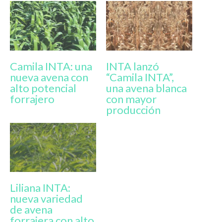
Camila INTA: una
INTA lanzó
nueva avena con
“Camila INTA”,
alto potencial
una avena blanca
forrajero
con mayor
producción
Liliana INTA:
nueva variedad
de avena
forrajera con alto