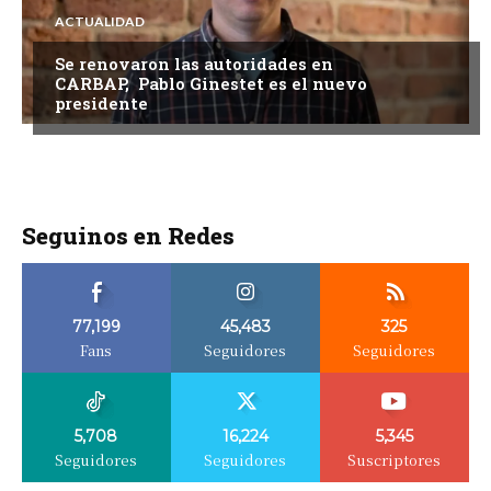
ACTUALIDAD
Se renovaron las autoridades en
CARBAP, Pablo Ginestet es el nuevo
presidente
Seguinos en Redes
77,199
45,483
325
Fans
Seguidores
Seguidores
5,708
16,224
5,345
Seguidores
Seguidores
Suscriptores