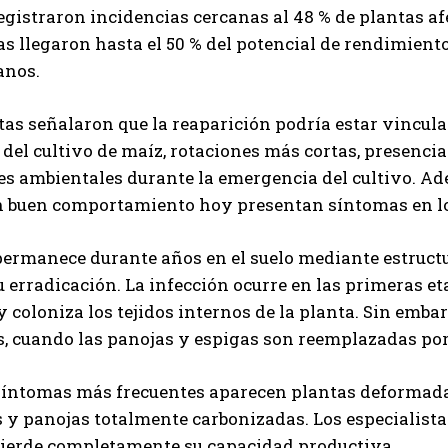
egistraron incidencias cercanas al 48 % de plantas af
s llegaron hasta el 50 % del potencial de rendimient
anos.
tas señalaron que la reaparición podría estar vincul
 del cultivo de maíz, rotaciones más cortas, presenc
s ambientales durante la emergencia del cultivo. Ad
 buen comportamiento hoy presentan síntomas en lot
ermanece durante años en el suelo mediante estructur
su erradicación. La infección ocurre en las primeras e
 y coloniza los tejidos internos de la planta. Sin emb
, cuando las panojas y espigas son reemplazadas por
síntomas más frecuentes aparecen plantas deformada
y panojas totalmente carbonizadas. Los especialista
pierde completamente su capacidad productiva.