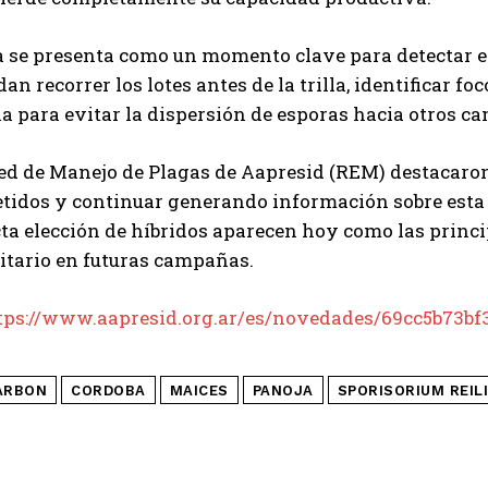
a se presenta como un momento clave para detectar e
n recorrer los lotes antes de la trilla, identificar f
 para evitar la dispersión de esporas hacia otros c
ed de Manejo de Plagas de Aapresid (REM) destacaron 
idos y continuar generando información sobre esta e
cta elección de híbridos aparecen hoy como las princ
itario en futuras campañas.
tps://www.aapresid.org.ar/es/novedades/69cc5b73bf
ARBON
CORDOBA
MAICES
PANOJA
SPORISORIUM REIL