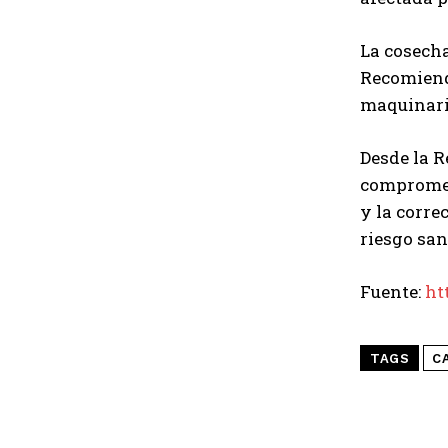
La cosech
Recomienda
maquinaria
Desde la R
compromet
y la corre
riesgo san
Fuente:
ht
TAGS
C