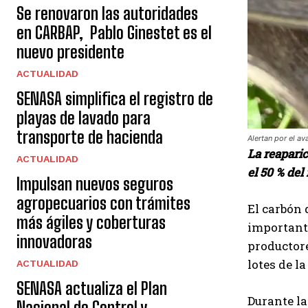
Se renovaron las autoridades
en CARBAP, Pablo Ginestet es el
nuevo presidente
ACTUALIDAD
SENASA simplifica el registro de
playas de lavado para
transporte de hacienda
Alertan por el a
La reapari
ACTUALIDAD
el 50 % del
Impulsan nuevos seguros
agropecuarios con trámites
El carbón 
más ágiles y coberturas
importante
innovadoras
productor
lotes de la
ACTUALIDAD
SENASA actualiza el Plan
Durante l
Nacional de Control y