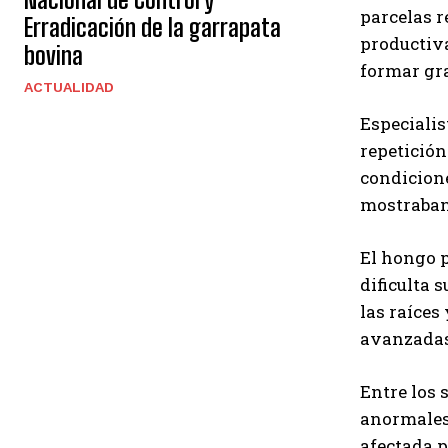
parcelas r
Erradicación de la garrapata
productiva
bovina
formar gr
ACTUALIDAD
Especialis
repetición
condicione
mostraban
El hongo p
dificulta 
las raíces
avanzadas
Entre los 
anormales 
afectada 