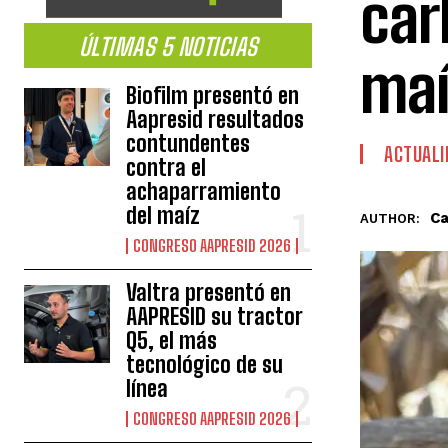
car
ÚLTIMAS 5 NOTICIAS
maí
Biofilm presentó en
Aapresid resultados
contundentes
ACTUALI
contra el
achaparramiento
del maíz
Ca
AUTHOR:
CONGRESO AAPRESID 2026
Valtra presentó en
AAPRESID su tractor
Q5, el más
tecnológico de su
línea
CONGRESO AAPRESID 2026