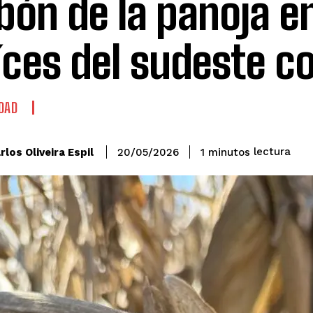
bón de la panoja e
ces del sudeste c
DAD
lectura
rlos Oliveira Espil
1
minutos
20/05/2026