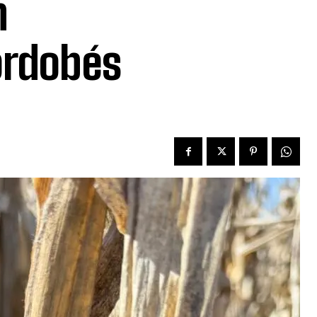
n
ordobés