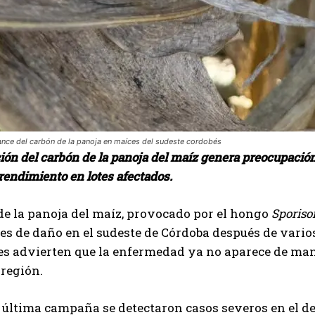
Suscribite al Newsletter
QUIERO SUSCRIBIRME
vance del carbón de la panoja en maíces del sudeste cordobés
ción del carbón de la panoja del maíz genera preocupaci
Leí y acepto la
Política de Privacidad
.
 rendimiento en lotes afectados.
de la panoja del maíz, provocado por el hongo
Sporiso
s de daño en el sudeste de Córdoba después de vario
es advierten que la enfermedad ya no aparece de man
 región.
a última campaña se detectaron casos severos en el 