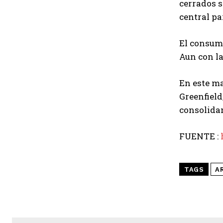
cerrados s
central par
El consumo
Aun con la
En este ma
Greenfield
consolidan
FUENTE :
TAGS
A