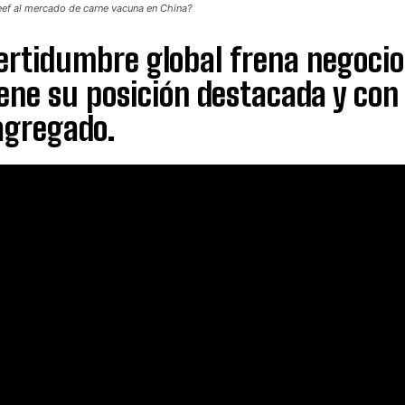
ef al mercado de carne vacuna en China?
ertidumbre global frena negocio
ene su posición destacada y co
agregado.