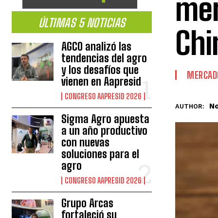
mer
ÚLTIMAS 5 NOTICIAS
Chi
AGCO analizó las
tendencias del agro
y los desafíos que
MERCAD
vienen en Aapresid
CONGRESO AAPRESID 2026
No
AUTHOR:
Sigma Agro apuesta
a un año productivo
con nuevas
soluciones para el
agro
CONGRESO AAPRESID 2026
Grupo Arcas
fortaleció su