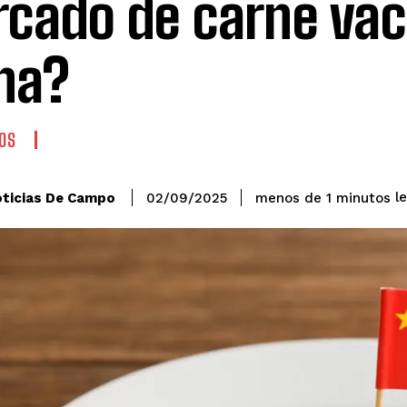
cado de carne va
na?
OS
l
ticias De Campo
menos de 1
minutos
02/09/2025