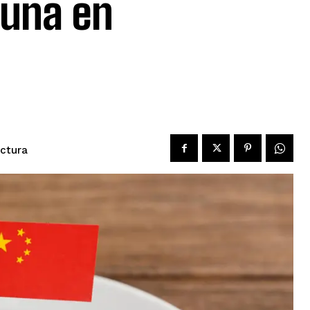
cuna en
ectura