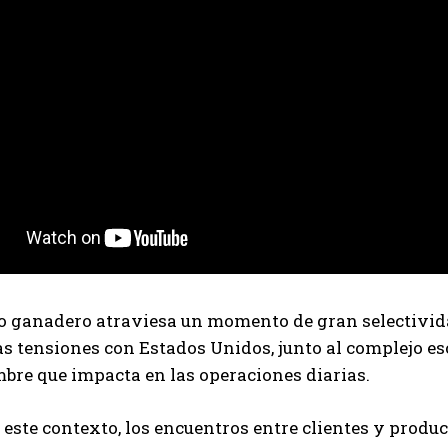
Suscribite al Newsletter
QUIERO SUSCRIBIRME
Leí y acepto la
Política de Privacidad
.
 ganadero atraviesa un momento de gran selectividad
as tensiones con Estados Unidos, junto al complejo 
bre que impacta en las operaciones diarias.
 este contexto, los encuentros entre clientes y produ