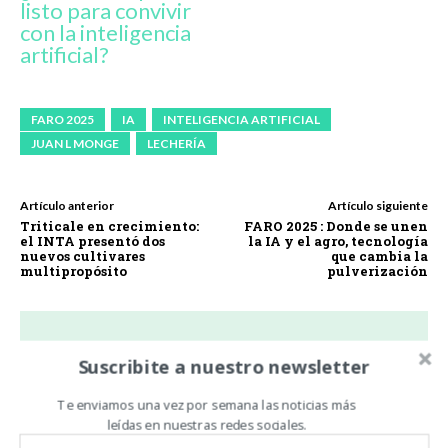
listo para convivir
con la inteligencia
artificial?
FARO 2025
IA
INTELIGENCIA ARTIFICIAL
JUAN L MONGE
LECHERÍA
Artículo anterior
Artículo siguiente
Triticale en crecimiento:
FARO 2025 : Donde se unen
el INTA presentó dos
la IA y el agro, tecnología
nuevos cultivares
que cambia la
multipropósito
pulverización
Suscribite a nuestro newsletter
Noticias De Campo
https://www.noticiasdecampo.com/
Te enviamos una vez por semana las noticias más
leídas en nuestras redes sociales.
Todas las Noticias de Campo en un sólo lugar.