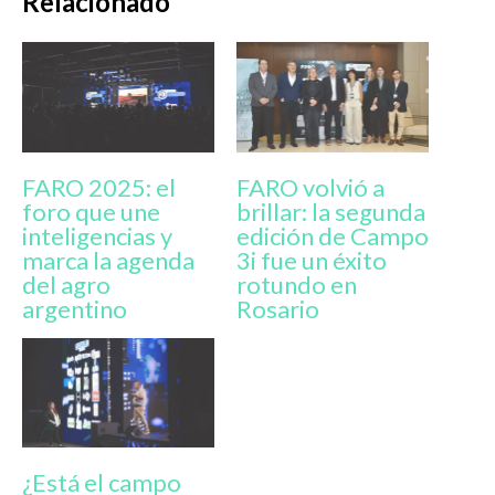
Relacionado
FARO 2025: el
FARO volvió a
foro que une
brillar: la segunda
inteligencias y
edición de Campo
marca la agenda
3i fue un éxito
del agro
rotundo en
argentino
Rosario
¿Está el campo