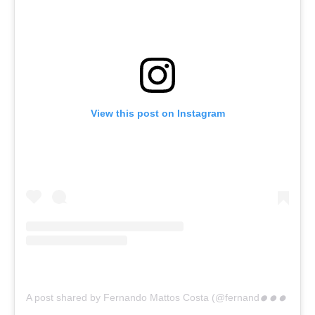
View this post on Instagram
A
post shared by Fernando Mattos Costa (@fernandomattoscosta_)