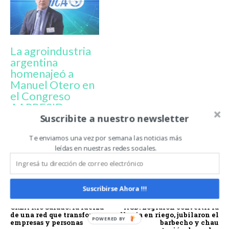
La agroindustria
argentina
homenajeó a
Manuel Otero en
el Congreso
AAPRESID
Suscribite a nuestro newsletter
Te enviamos una vez por semana las noticias más
BRASILIA
FERNANDO MATTOS COSTA
IICA
leídas en nuestras redes sociales.
INSTITUTO INTERAMERICANO DE COOPERACIÓN PARA LA
AGRICULTURA
Suscribirse Ahora !!!
Artículo anterior
Artículo siguiente
CREA Río Salado: la fuerza
AGD: Lograron convertir la
de una red que transforma
lluvia en riego, jubilaron el
empresas y personas
barbecho y chau